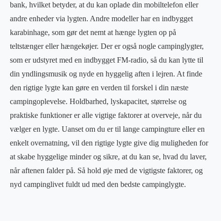
bank, hvilket betyder, at du kan oplade din mobiltelefon eller
andre enheder via lygten. Andre modeller har en indbygget
karabinhage, som gør det nemt at hænge lygten op på
teltstænger eller hængekøjer. Der er også nogle campinglygter,
som er udstyret med en indbygget FM-radio, så du kan lytte til
din yndlingsmusik og nyde en hyggelig aften i lejren. At finde
den rigtige lygte kan gøre en verden til forskel i din næste
campingoplevelse. Holdbarhed, lyskapacitet, størrelse og
praktiske funktioner er alle vigtige faktorer at overveje, når du
vælger en lygte. Uanset om du er til lange campingture eller en
enkelt overnatning, vil den rigtige lygte give dig muligheden for
at skabe hyggelige minder og sikre, at du kan se, hvad du laver,
når aftenen falder på. Så hold øje med de vigtigste faktorer, og
nyd campinglivet fuldt ud med den bedste campinglygte.