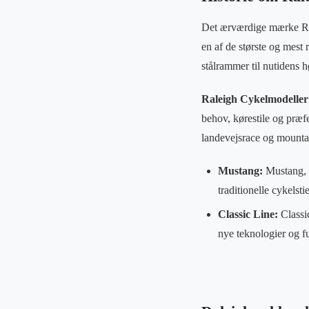
Det ærværdige mærke Ral
en af de største og mest
stålrammer til nutidens
Raleigh Cykelmodelle
behov, kørestile og præfe
landevejsrace og mountai
Mustang:
Mustang, 
traditionelle cykelst
Classic Line:
Classi
nye teknologier og fu