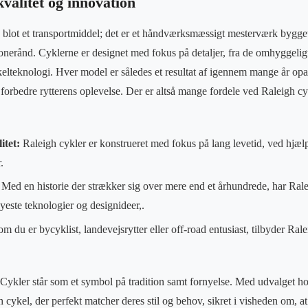
kvalitet og innovation
 blot et transportmiddel; det er et håndværksmæssigt mesterværk bygget
ionerånd. Cyklerne er designet med fokus på detaljer, fra de omhyggel
ykelteknologi. Hver model er således et resultat af igennem mange år 
t forbedre rytterens oplevelse. Der er altså mange fordele ved Raleigh c
itet:
Raleigh cykler er konstrueret med fokus på lang levetid, ved hjælp
.
Med en historie der strækker sig over mere end et århundrede, har Ralei
yeste teknologier og designideer,.
m du er bycyklist, landevejsrytter eller off-road entusiast, tilbyder Ral
Cykler står som et symbol på tradition samt fornyelse. Med udvalget h
h cykel, der perfekt matcher deres stil og behov, sikret i visheden om, 