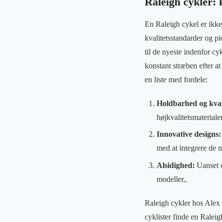
Raleigh cykler: 
En Raleigh cykel er ikke
kvalitetsstandarder og p
til de nyeste indenfor c
konstant stræben efter a
en liste med fordele:
Holdbarhed og kval
højkvalitetsmaterialer
Innovative designs:
med at integrere de n
Alsidighed:
Uanset o
modeller,.
Raleigh cykler hos Alex 
cyklister finde en Raleig