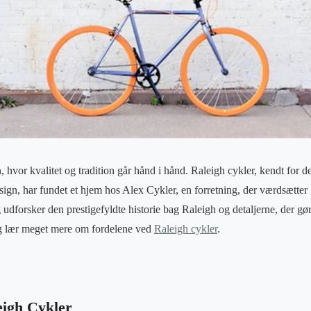
 hvor kvalitet og tradition går hånd i hånd. Raleigh cykler, kendt for 
esign, har fundet et hjem hos Alex Cykler, en forretning, der værdsætter
g udforsker den prestigefyldte historie bag Raleigh og detaljerne, der g
g lær meget mere om fordelene ved
Raleigh cykler
.
eigh Cykler