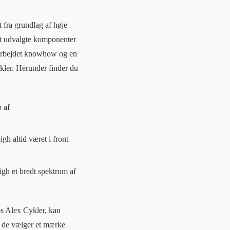
 fra grundlag af høje
igt udvalgte komponenter
oparbejdet knowhow og en
ykler. Herunder finder du
 af
gh altid været i front
eigh et bredt spektrum af
os Alex Cykler, kan
at de vælger et mærke