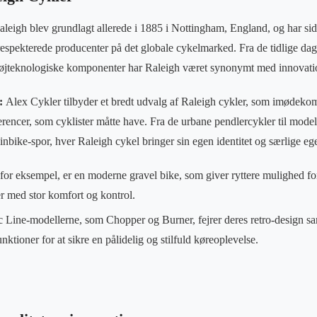
eigh blev grundlagt allerede i 1885 i Nottingham, England, og har sid
 respekterede producenter på det globale cykelmarked. Fra de tidlige da
 højteknologiske komponenter har Raleigh været synonymt med innovatio
r:
Alex Cykler tilbyder et bredt udvalg af Raleigh cykler, som imødeko
rencer, som cyklister måtte have. Fra de urbane pendlercykler til modell
nbike-spor, hver Raleigh cykel bringer sin egen identitet og særlige eg
for eksempel, er en moderne gravel bike, som giver ryttere mulighed fo
ier med stor komfort og kontrol.
c Line-modellerne, som Chopper og Burner, fejrer deres retro-design sa
nktioner for at sikre en pålidelig og stilfuld køreoplevelse.