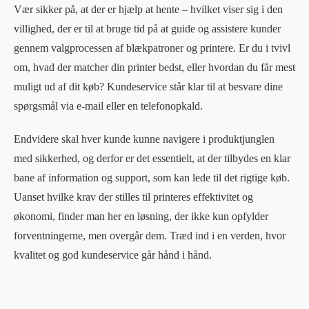
Vær sikker på, at der er hjælp at hente – hvilket viser sig i den
villighed, der er til at bruge tid på at guide og assistere kunder
gennem valgprocessen af blækpatroner og printere. Er du i tvivl
om, hvad der matcher din printer bedst, eller hvordan du får mest
muligt ud af dit køb? Kundeservice står klar til at besvare dine
spørgsmål via e-mail eller en telefonopkald.
Endvidere skal hver kunde kunne navigere i produktjunglen
med sikkerhed, og derfor er det essentielt, at der tilbydes en klar
bane af information og support, som kan lede til det rigtige køb.
Uanset hvilke krav der stilles til printeres effektivitet og
økonomi, finder man her en løsning, der ikke kun opfylder
forventningerne, men overgår dem. Træd ind i en verden, hvor
kvalitet og god kundeservice går hånd i hånd.